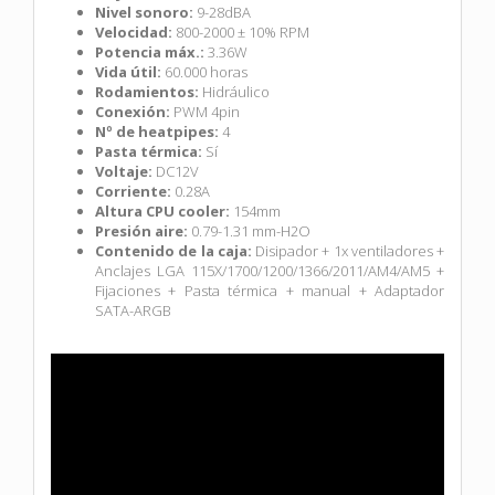
Nivel sonoro:
9-28dBA
Velocidad:
800-2000 ± 10% RPM
Potencia máx.:
3.36W
Vida útil:
60.000 horas
Rodamientos:
Hidráulico
Conexión:
PWM 4pin
Nº de heatpipes:
4
Pasta térmica:
Sí
Voltaje:
DC12V
Corriente:
0.28A
Altura CPU cooler:
154mm
Presión aire:
0.79-1.31 mm-H2O
Contenido de la caja:
Disipador + 1x ventiladores +
Anclajes LGA 115X/1700/1200/1366/2011/AM4/AM5 +
Fijaciones + Pasta térmica + manual + Adaptador
SATA-ARGB