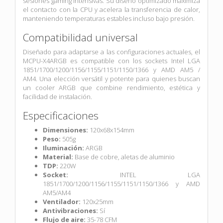
sesiones gaming intensivas. Su diseño optimizado maximiza
el contacto con la CPU y acelera la transferencia de calor,
manteniendo temperaturas estables incluso bajo presión.
Compatibilidad universal
Diseñado para adaptarse a las configuraciones actuales, el
MCPU-X4ARGB es compatible con los sockets Intel LGA
1851/1700/1200/1156/1155/1151/1150/1366 y AMD AM5 /
AM4. Una elección versátil y potente para quienes buscan
un cooler ARGB que combine rendimiento, estética y
facilidad de instalación.
Especificaciones
Dimensiones:
120x68x154mm
Peso:
505g
Iluminación:
ARGB
Material:
Base de cobre, aletas de aluminio
TDP:
220W
Socket:
INTEL LGA
1851/1700/1200/1156/1155/1151/1150/1366 y AMD
AM5/AM4
Ventilador:
120x25mm
Antivibraciones:
Sí
Flujo de aire:
35-78 CFM