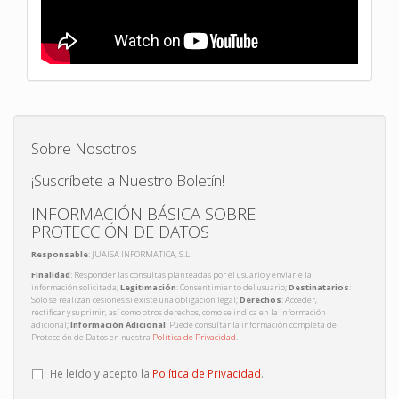
Sobre Nosotros
¡Suscríbete a Nuestro Boletín!
INFORMACIÓN BÁSICA SOBRE
PROTECCIÓN DE DATOS
Responsable
: JUAISA INFORMATICA, S.L.
Finalidad
: Responder las consultas planteadas por el usuario y enviarle la
información solicitada;
Legitimación
: Consentimiento del usuario;
Destinatarios
:
Solo se realizan cesiones si existe una obligación legal;
Derechos
: Acceder,
rectificar y suprimir, así como otros derechos, como se indica en la información
adicional;
Información Adicional
: Puede consultar la información completa de
Protección de Datos en nuestra
Política de Privacidad
.
He leído y acepto la
Política de Privacidad
.