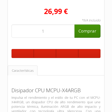
26,99 €
*IVA Incluido
Comprar
Características
Disipador CPU MCPU-X4ARGB
Impulsa el rendimiento y el estilo de tu PC con el MCPU-
X4ARGB, un disipador CPU de alto rendimiento que une
potencia térmica, iluminación ARGB de alto impacto y
ventilador con tecnología ultra silenciosa. Con una