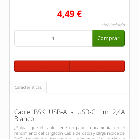
4,49 €
*IVA Incluido
Comprar
Características
Cable BSK USB-A a USB-C 1m 2,4A
Blanco
¿Sabías que el cable tiene un papel fundamental en el
rendimiento del cargador? Cable de datos y carga rápida de
PVC, recubierto, trenzado y reforzado. Anti-torsión y