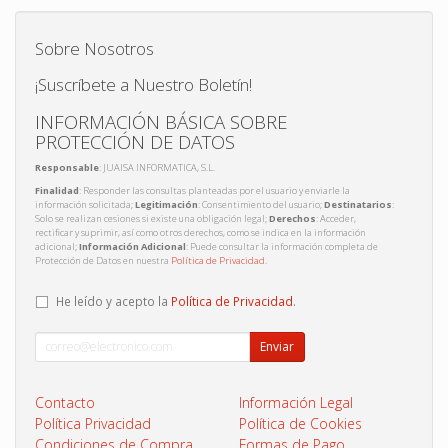
Sobre Nosotros
¡Suscríbete a Nuestro Boletín!
INFORMACIÓN BÁSICA SOBRE
PROTECCIÓN DE DATOS
Responsable
: JUAISA INFORMATICA, S.L.
Finalidad
: Responder las consultas planteadas por el usuario y enviarle la
información solicitada;
Legitimación
: Consentimiento del usuario;
Destinatarios
:
Solo se realizan cesiones si existe una obligación legal;
Derechos
: Acceder,
rectificar y suprimir, así como otros derechos, como se indica en la información
adicional;
Información Adicional
: Puede consultar la información completa de
Protección de Datos en nuestra
Política de Privacidad
.
He leído y acepto la
Política de Privacidad
.
Enviar
Contacto
Información Legal
Política Privacidad
Política de Cookies
Condiciones de Compra
Formas de Pago