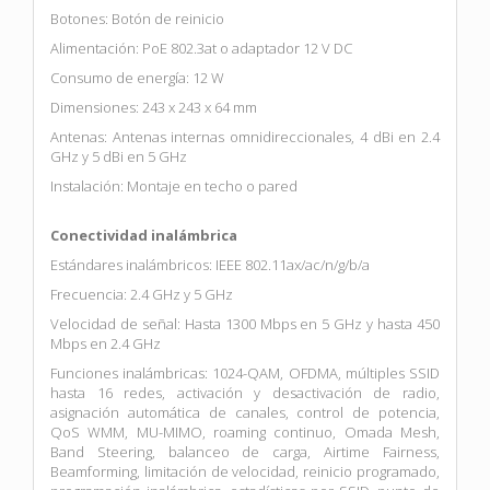
Botones: Botón de reinicio
Alimentación: PoE 802.3at o adaptador 12 V DC
Consumo de energía: 12 W
Dimensiones: 243 x 243 x 64 mm
Antenas: Antenas internas omnidireccionales, 4 dBi en 2.4
GHz y 5 dBi en 5 GHz
Instalación: Montaje en techo o pared
Conectividad inalámbrica
Estándares inalámbricos: IEEE 802.11ax/ac/n/g/b/a
Frecuencia: 2.4 GHz y 5 GHz
Velocidad de señal: Hasta 1300 Mbps en 5 GHz y hasta 450
Mbps en 2.4 GHz
Funciones inalámbricas: 1024-QAM, OFDMA, múltiples SSID
hasta 16 redes, activación y desactivación de radio,
asignación automática de canales, control de potencia,
QoS WMM, MU-MIMO, roaming continuo, Omada Mesh,
Band Steering, balanceo de carga, Airtime Fairness,
Beamforming, limitación de velocidad, reinicio programado,