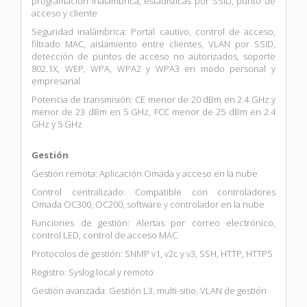
programación inalámbrica, estadísticas por SSID, punto de
acceso y cliente
Seguridad inalámbrica: Portal cautivo, control de acceso,
filtrado MAC, aislamiento entre clientes, VLAN por SSID,
detección de puntos de acceso no autorizados, soporte
802.1X, WEP, WPA, WPA2 y WPA3 en modo personal y
empresarial
Potencia de transmisión: CE menor de 20 dBm en 2.4 GHz y
menor de 23 dBm en 5 GHz, FCC menor de 25 dBm en 2.4
GHz y 5 GHz
Gestión
Gestión remota: Aplicación Omada y acceso en la nube
Control centralizado: Compatible con controladores
Omada OC300, OC200, software y controlador en la nube
Funciones de gestión: Alertas por correo electrónico,
control LED, control de acceso MAC
Protocolos de gestión: SNMP v1, v2c y v3, SSH, HTTP, HTTPS
Registro: Syslog local y remoto
Gestión avanzada: Gestión L3, multi-sitio, VLAN de gestión