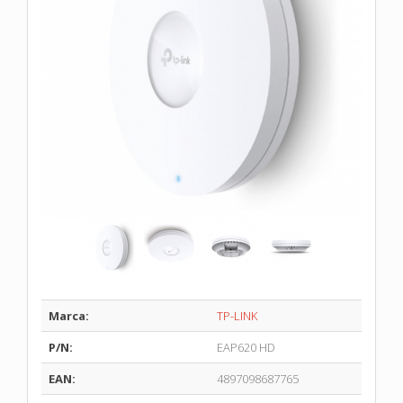
Marca:
TP-LINK
P/N:
EAP620 HD
EAN:
4897098687765