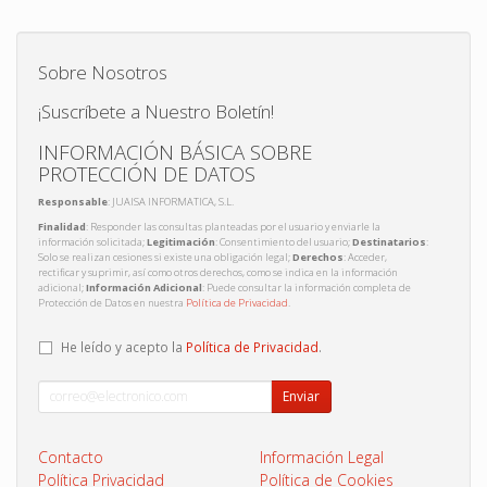
Sobre Nosotros
¡Suscríbete a Nuestro Boletín!
INFORMACIÓN BÁSICA SOBRE
PROTECCIÓN DE DATOS
Responsable
: JUAISA INFORMATICA, S.L.
Finalidad
: Responder las consultas planteadas por el usuario y enviarle la
información solicitada;
Legitimación
: Consentimiento del usuario;
Destinatarios
:
Solo se realizan cesiones si existe una obligación legal;
Derechos
: Acceder,
rectificar y suprimir, así como otros derechos, como se indica en la información
adicional;
Información Adicional
: Puede consultar la información completa de
Protección de Datos en nuestra
Política de Privacidad
.
He leído y acepto la
Política de Privacidad
.
Enviar
Contacto
Información Legal
Política Privacidad
Política de Cookies