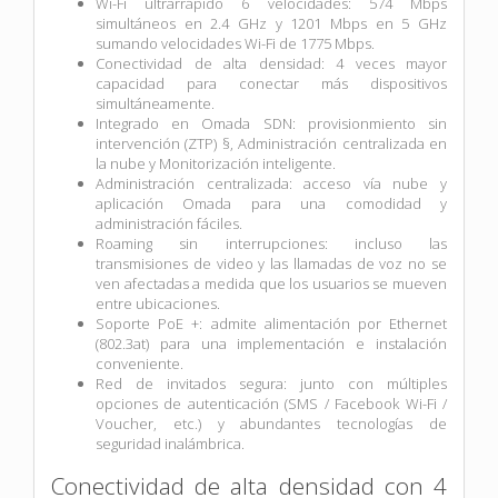
Wi-Fi ultrarrápido 6 velocidades: 574 Mbps
simultáneos en 2.4 GHz y 1201 Mbps en 5 GHz
sumando velocidades Wi-Fi de 1775 Mbps.
Conectividad de alta densidad: 4 veces mayor
capacidad para conectar más dispositivos
simultáneamente.
Integrado en Omada SDN: provisionmiento sin
intervención (ZTP) §, Administración centralizada en
la nube y Monitorización inteligente.
Administración centralizada: acceso vía nube y
aplicación Omada para una comodidad y
administración fáciles.
Roaming sin interrupciones: incluso las
transmisiones de video y las llamadas de voz no se
ven afectadas a medida que los usuarios se mueven
entre ubicaciones.
Soporte PoE +: admite alimentación por Ethernet
(802.3at) para una implementación e instalación
conveniente.
Red de invitados segura: junto con múltiples
opciones de autenticación (SMS / Facebook Wi-Fi /
Voucher, etc.) y abundantes tecnologías de
seguridad inalámbrica.
Conectividad de alta densidad con 4