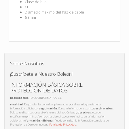
Clase de hilo
Cu
Diámetro máximo del haz de cable
6.3mm
Sobre Nosotros
¡Suscríbete a Nuestro Boletín!
INFORMACIÓN BÁSICA SOBRE
PROTECCIÓN DE DATOS
Responsable
: JUAISA INFORMATICA, S.L.
Finalidad
: Responder las consultas planteadas por el usuario y enviarle la
información solicitada;
Legitimación
: Consentimiento del usuario;
Destinatarios
:
Solo se realizan cesiones si existe una obligación legal;
Derechos
: Acceder,
rectificar y suprimir, así como otros derechos, como se indica en la información
adicional;
Información Adicional
: Puede consultar la información completa de
Protección de Datos en nuestra
Política de Privacidad
.