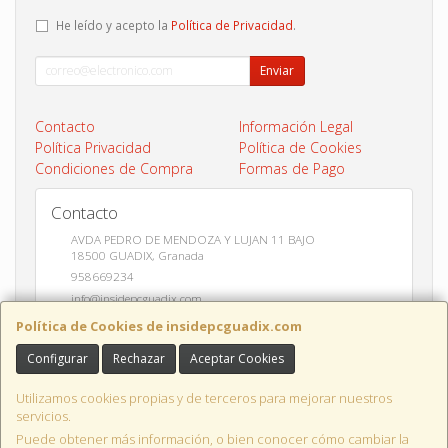
He leído y acepto la
Política de Privacidad
.
Enviar
Contacto
Información Legal
Política Privacidad
Política de Cookies
Condiciones de Compra
Formas de Pago
Contacto
AVDA PEDRO DE MENDOZA Y LUJAN 11 BAJO
18500
GUADIX
,
Granada
958669234
info@insidepcguadix.com
Política de Cookies de insidepcguadix.com
Configurar
Rechazar
Aceptar Cookies
Horario
L-V 9:30 a 14:00 / 17:00 a 20:30
Utilizamos cookies propias y de terceros para mejorar nuestros
servicios.
Puede obtener más información, o bien conocer cómo cambiar la