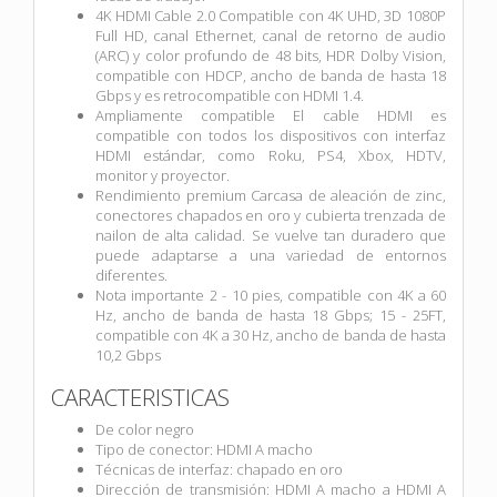
4K HDMI Cable 2.0 Compatible con 4K UHD, 3D 1080P
Full HD, canal Ethernet, canal de retorno de audio
(ARC) y color profundo de 48 bits, HDR Dolby Vision,
compatible con HDCP, ancho de banda de hasta 18
Gbps y es retrocompatible con HDMI 1.4.
Ampliamente compatible El cable HDMI es
compatible con todos los dispositivos con interfaz
HDMI estándar, como Roku, PS4, Xbox, HDTV,
monitor y proyector.
Rendimiento premium Carcasa de aleación de zinc,
conectores chapados en oro y cubierta trenzada de
nailon de alta calidad. Se vuelve tan duradero que
puede adaptarse a una variedad de entornos
diferentes.
Nota importante 2 - 10 pies, compatible con 4K a 60
Hz, ancho de banda de hasta 18 Gbps; 15 - 25FT,
compatible con 4K a 30 Hz, ancho de banda de hasta
10,2 Gbps
CARACTERISTICAS
De color negro
Tipo de conector: HDMI A macho
Técnicas de interfaz: chapado en oro
Dirección de transmisión: HDMI A macho a HDMI A