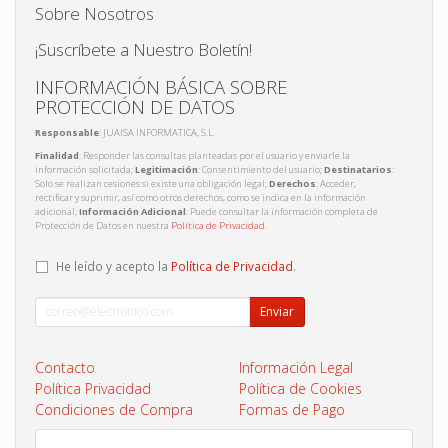
Sobre Nosotros
¡Suscríbete a Nuestro Boletín!
INFORMACIÓN BÁSICA SOBRE
PROTECCIÓN DE DATOS
Responsable
: JUAISA INFORMATICA, S.L.
Finalidad
: Responder las consultas planteadas por el usuario y enviarle la
información solicitada;
Legitimación
: Consentimiento del usuario;
Destinatarios
:
Solo se realizan cesiones si existe una obligación legal;
Derechos
: Acceder,
rectificar y suprimir, así como otros derechos, como se indica en la información
adicional;
Información Adicional
: Puede consultar la información completa de
Protección de Datos en nuestra
Política de Privacidad
.
He leído y acepto la
Política de Privacidad
.
Enviar
Contacto
Información Legal
Política Privacidad
Política de Cookies
Condiciones de Compra
Formas de Pago