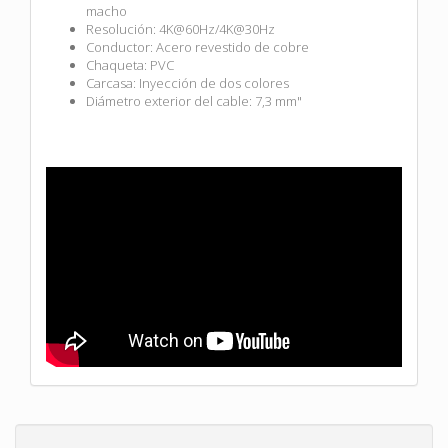
macho
Resolución: 4K@60Hz/4K@30Hz
Conductor: Acero revestido de cobre
Chaqueta: PVC
Carcasa: Inyección de dos colores
Diámetro exterior del cable: 7,3 mm"