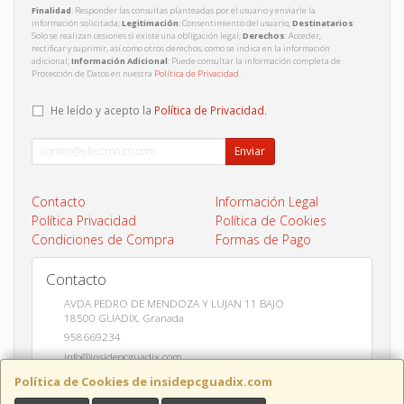
Finalidad
: Responder las consultas planteadas por el usuario y enviarle la
información solicitada;
Legitimación
: Consentimiento del usuario;
Destinatarios
:
Solo se realizan cesiones si existe una obligación legal;
Derechos
: Acceder,
rectificar y suprimir, así como otros derechos, como se indica en la información
adicional;
Información Adicional
: Puede consultar la información completa de
Protección de Datos en nuestra
Política de Privacidad
.
He leído y acepto la
Política de Privacidad
.
Enviar
Contacto
Información Legal
Política Privacidad
Política de Cookies
Condiciones de Compra
Formas de Pago
Contacto
AVDA PEDRO DE MENDOZA Y LUJAN 11 BAJO
18500
GUADIX
,
Granada
958669234
info@insidepcguadix.com
Política de Cookies de insidepcguadix.com