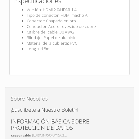
Especificaciones
Versión: HDMI 2.0/HDMI 1.4
Tipo de conector: HDMI macho A
Conector: Chapado en oro
Conductor: Acero revestido de cobre
Calibre del cable: 30 AWG
Blindaje: Papel de aluminio
Material de la cubierta: PVC
Longitud 5m
Sobre Nosotros
¡Suscríbete a Nuestro Boletín!
INFORMACIÓN BÁSICA SOBRE
PROTECCIÓN DE DATOS
Responsable
: JUAISA INFORMATICA, S.L.