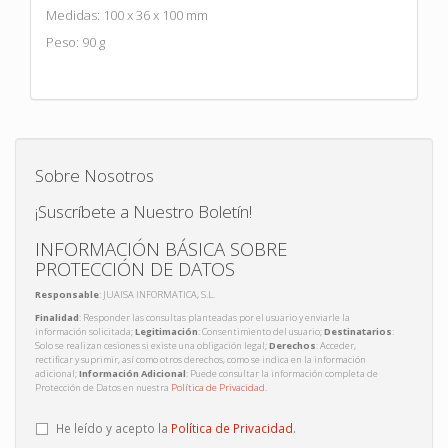
Medidas: 100 x 36 x 100 mm
Peso: 90 g
Sobre Nosotros
¡Suscríbete a Nuestro Boletín!
INFORMACIÓN BÁSICA SOBRE
PROTECCIÓN DE DATOS
Responsable
: JUAISA INFORMATICA, S.L.
Finalidad
: Responder las consultas planteadas por el usuario y enviarle la
información solicitada;
Legitimación
: Consentimiento del usuario;
Destinatarios
:
Solo se realizan cesiones si existe una obligación legal;
Derechos
: Acceder,
rectificar y suprimir, así como otros derechos, como se indica en la información
adicional;
Información Adicional
: Puede consultar la información completa de
Protección de Datos en nuestra
Política de Privacidad
.
He leído y acepto la
Política de Privacidad
.