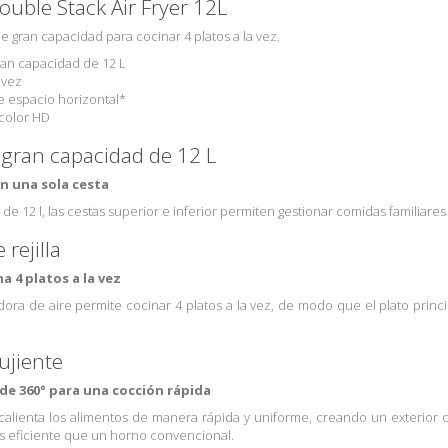
uble Stack Air Fryer 12L
 gran capacidad para cocinar 4 platos a la vez.
ran capacidad de 12 L
 vez
e espacio horizontal*
 color HD
 gran capacidad de 12 L
n una sola cesta
de 12 l, las cestas superior e inferior permiten gestionar comidas familiares 
rejilla
a 4 platos a la vez
reidora de aire permite cocinar 4 platos a la vez, de modo que el plato p
ujiente
e de 360° para una cocción rápida
° calienta los alimentos de manera rápida y uniforme, creando un exterior c
s eficiente que un horno convencional.