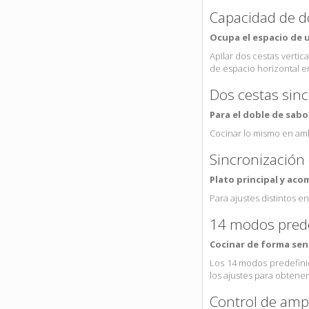
Capacidad de d
Ocupa el espacio de
Apilar dos cestas verti
de espacio horizontal e
Dos cestas sin
Para el doble de sabo
Cocinar lo mismo en amba
Sincronización
Plato principal y ac
Para ajustes distintos e
14 modos prede
Cocinar de forma senc
Los 14 modos predefini
los ajustes para obtener
Control de amp