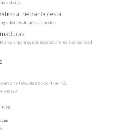
tras cada uso.
ico al retirar la cesta
 ingredientes durante la cocción
emaduras
te al calor para que puedas cocinar con tranquilidad
s
aomi Smart Double Stack Air Fryer 12L
MAF-DS1201
 10 kg
ricas
 W