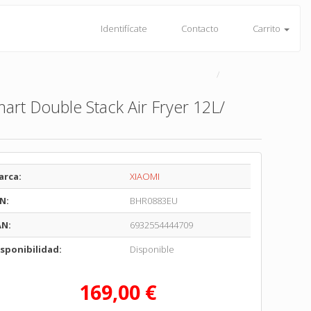
Identifícate
Contacto
Carrito
Smart Double Stack Air Fryer 12L/
arca:
XIAOMI
N:
BHR0883EU
AN:
6932554444709
sponibilidad:
Disponible
169,00 €