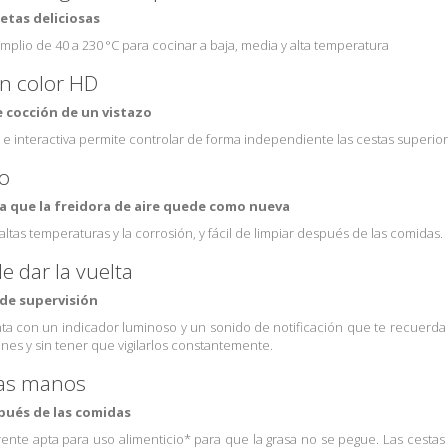
etas deliciosas
plio de 40 a 230 °C para cocinar a baja, media y alta temperatura
en color HD
e cocción de un vistazo
 e interactiva permite controlar de forma independiente las cestas superior e
co
 que la freidora de aire quede como nueva
ltas temperaturas y la corrosión, y fácil de limpiar después de las comidas.
e dar la vuelta
 de supervisión
nta con un indicador luminoso y un sonido de notificación que te recuerda
nes y sin tener que vigilarlos constantemente.
las manos
spués de las comidas
nte apta para uso alimenticio* para que la grasa no se pegue. Las cestas y 