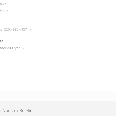
0 V~
60 Hz
e: 520 x 335 x 457 mm
te
ack Air Fryer 12L
a Nuestro Boletín!