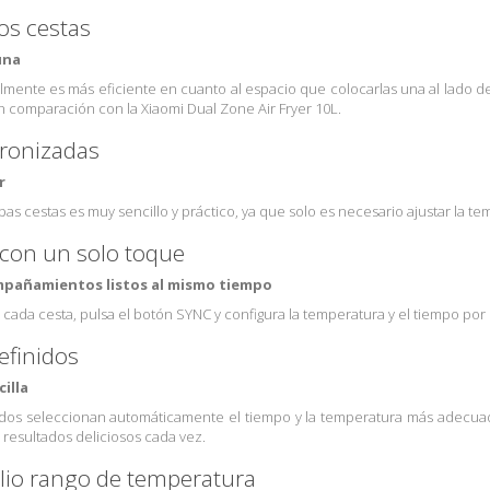
os cestas
 una
calmente es más eficiente en cuanto al espacio que colocarlas una al lado d
n comparación con la Xiaomi Dual Zone Air Fryer 10L.
cronizadas
r
s cestas es muy sencillo y práctico, ya que solo es necesario ajustar la te
 con un solo toque
ompañamientos listos al mismo tiempo
n cada cesta, pulsa el botón SYNC y configura la temperatura y el tiempo po
finidos
illa
dos seleccionan automáticamente el tiempo y la temperatura más adecuad
 resultados deliciosos cada vez.
lio rango de temperatura