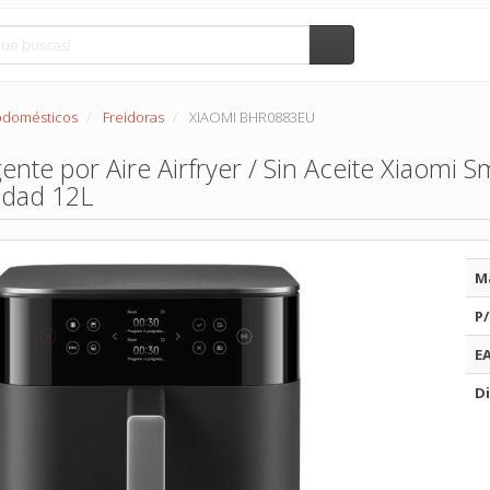
rodomésticos
Freidoras
XIAOMI BHR0883EU
gente por Aire Airfryer / Sin Aceite Xiaomi 
idad 12L
M
P/
E
Di