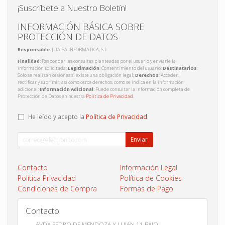
¡Suscríbete a Nuestro Boletín!
INFORMACIÓN BÁSICA SOBRE
PROTECCIÓN DE DATOS
Responsable
: JUAISA INFORMATICA, S.L.
Finalidad
: Responder las consultas planteadas por el usuario y enviarle la
información solicitada;
Legitimación
: Consentimiento del usuario;
Destinatarios
:
Solo se realizan cesiones si existe una obligación legal;
Derechos
: Acceder,
rectificar y suprimir, así como otros derechos, como se indica en la información
adicional;
Información Adicional
: Puede consultar la información completa de
Protección de Datos en nuestra
Política de Privacidad
.
He leído y acepto la
Política de Privacidad
.
Enviar
Contacto
Información Legal
Política Privacidad
Política de Cookies
Condiciones de Compra
Formas de Pago
Contacto
AVDA PEDRO DE MENDOZA Y LUJAN 11 BAJO