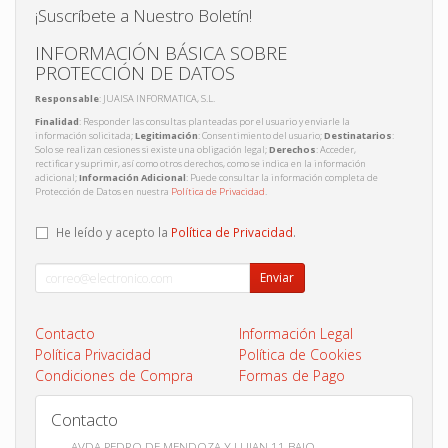
¡Suscríbete a Nuestro Boletín!
INFORMACIÓN BÁSICA SOBRE
PROTECCIÓN DE DATOS
Responsable
: JUAISA INFORMATICA, S.L.
Finalidad
: Responder las consultas planteadas por el usuario y enviarle la
información solicitada;
Legitimación
: Consentimiento del usuario;
Destinatarios
:
Solo se realizan cesiones si existe una obligación legal;
Derechos
: Acceder,
rectificar y suprimir, así como otros derechos, como se indica en la información
adicional;
Información Adicional
: Puede consultar la información completa de
Protección de Datos en nuestra
Política de Privacidad
.
He leído y acepto la
Política de Privacidad
.
Enviar
Contacto
Información Legal
Política Privacidad
Política de Cookies
Condiciones de Compra
Formas de Pago
Contacto
AVDA PEDRO DE MENDOZA Y LUJAN 11 BAJO