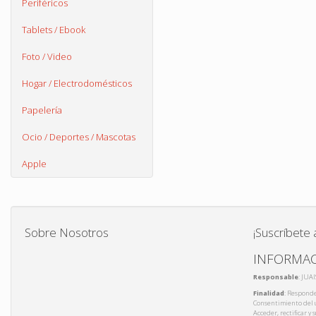
Periféricos
Tablets / Ebook
Foto / Video
Hogar / Electrodomésticos
Papelería
Ocio / Deportes / Mascotas
Apple
Sobre Nosotros
¡Suscríbete 
INFORMAC
Responsable
: JUA
Finalidad
: Responde
Consentimiento del 
Acceder, rectificar y