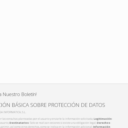
a Nuestro Boletín!
IÓN BÁSICA SOBRE PROTECCIÓN DE DATOS
ISA INFORMATICA, S.L.
r las consultas planteadas por el usuario y enviarle la información solicitada;
Legitimación
:
usuario;
Destinatarios
: Solo se realizan cesiones si existe una obligación legal;
Derechos
:
 suprimir, así como otros derechos, como se indica en la información adicional;
Información