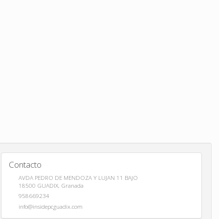
Contacto
AVDA PEDRO DE MENDOZA Y LUJAN 11 BAJO
18500
GUADIX
,
Granada
958669234
info@insidepcguadix.com