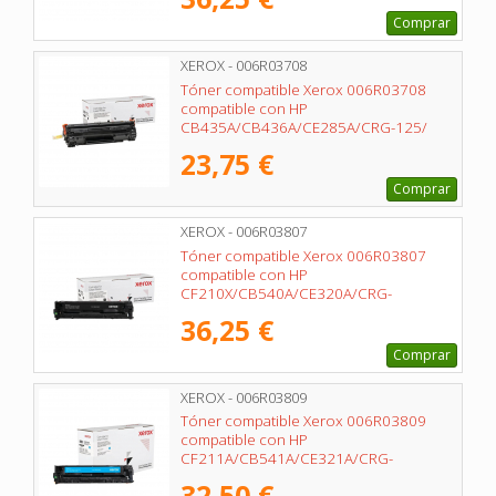
Comprar
XEROX - 006R03708
Tóner compatible Xerox 006R03708
compatible con HP
CB435A/CB436A/CE285A/CRG-125/
2000 páginas/ Negro
23,75 €
Comprar
XEROX - 006R03807
Tóner compatible Xerox 006R03807
compatible con HP
CF210X/CB540A/CE320A/CRG-
116BK/CRG-131BKH/ 2400 páginas/
36,25 €
Negro
Comprar
XEROX - 006R03809
Tóner compatible Xerox 006R03809
compatible con HP
CF211A/CB541A/CE321A/CRG-
116C/CRG-131C/ 1800 páginas/ Cian
32,50 €