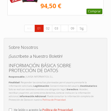
94,50 €
Comprar
Ant.
01
02
03
...
09
Sig.
Sobre Nosotros
¡Suscríbete a Nuestro Boletín!
INFORMACIÓN BÁSICA SOBRE
PROTECCIÓN DE DATOS
Responsable
: JUAISA INFORMATICA, S.L.
Finalidad
: Responder las consultas planteadas por el usuario y enviarle la
información solicitada;
Legitimación
: Consentimiento del usuario;
Destinatarios
:
Solo se realizan cesiones si existe una obligación legal;
Derechos
: Acceder,
rectificar y suprimir, así como otros derechos, como se indica en la información
adicional;
Información Adicional
: Puede consultar la información completa de
Protección de Datos en nuestra
Política de Privacidad
.
He leído y acepto la
Política de Privacidad
.