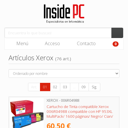
Menú
Acceso
Contacto
0
Artículos Xerox
(76 art.)
Ant.
01
02
03
...
09
Sig.
XEROX - 006R04988
Cartucho de Tinta compatible Xerox
006R04988 compatible con HP 953XL
MultiPack/ 1600 páginas/ Negro/ Cian/
Magenta/ Amarillo
60,50 €