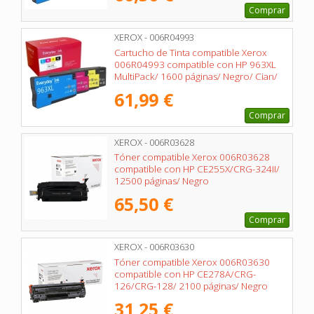
Comprar
XEROX - 006R04993
Cartucho de Tinta compatible Xerox
006R04993 compatible con HP 963XL
MultiPack/ 1600 páginas/ Negro/ Cian/
Magenta/ Amarillo
61,99 €
Comprar
XEROX - 006R03628
Tóner compatible Xerox 006R03628
compatible con HP CE255X/CRG-324II/
12500 páginas/ Negro
65,50 €
Comprar
XEROX - 006R03630
Tóner compatible Xerox 006R03630
compatible con HP CE278A/CRG-
126/CRG-128/ 2100 páginas/ Negro
31,25 €