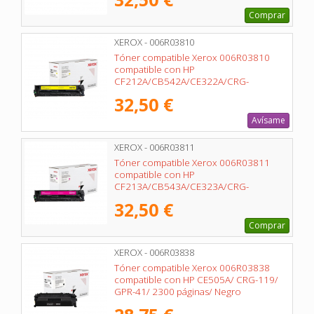
Comprar
XEROX - 006R03810
Tóner compatible Xerox 006R03810
compatible con HP
CF212A/CB542A/CE322A/CRG-
116Y/CRG-131Y/ 1800 páginas/ Amarillo
32,50 €
Avísame
XEROX - 006R03811
Tóner compatible Xerox 006R03811
compatible con HP
CF213A/CB543A/CE323A/CRG-
116M/CRG-131M/ 1800 páginas/
32,50 €
Magenta
Comprar
XEROX - 006R03838
Tóner compatible Xerox 006R03838
compatible con HP CE505A/ CRG-119/
GPR-41/ 2300 páginas/ Negro