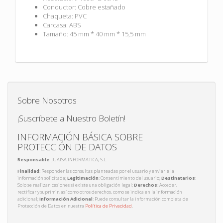
Conductor: Cobre estañado
Chaqueta: PVC
Carcasa: ABS
Tamaño: 45 mm * 40 mm * 15,5 mm
Sobre Nosotros
¡Suscríbete a Nuestro Boletín!
INFORMACIÓN BÁSICA SOBRE
PROTECCIÓN DE DATOS
Responsable
: JUAISA INFORMATICA, S.L.
Finalidad
: Responder las consultas planteadas por el usuario y enviarle la
información solicitada;
Legitimación
: Consentimiento del usuario;
Destinatarios
:
Solo se realizan cesiones si existe una obligación legal;
Derechos
: Acceder,
rectificar y suprimir, así como otros derechos, como se indica en la información
adicional;
Información Adicional
: Puede consultar la información completa de
Protección de Datos en nuestra
Política de Privacidad
.