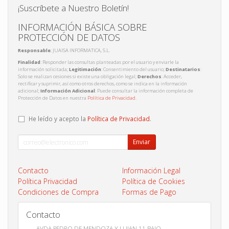
¡Suscríbete a Nuestro Boletín!
INFORMACIÓN BÁSICA SOBRE
PROTECCIÓN DE DATOS
Responsable
: JUAISA INFORMATICA, S.L.
Finalidad
: Responder las consultas planteadas por el usuario y enviarle la
información solicitada;
Legitimación
: Consentimiento del usuario;
Destinatarios
:
Solo se realizan cesiones si existe una obligación legal;
Derechos
: Acceder,
rectificar y suprimir, así como otros derechos, como se indica en la información
adicional;
Información Adicional
: Puede consultar la información completa de
Protección de Datos en nuestra
Política de Privacidad
.
He leído y acepto la
Política de Privacidad
.
Enviar
Contacto
Información Legal
Política Privacidad
Política de Cookies
Condiciones de Compra
Formas de Pago
Contacto
AVDA PEDRO DE MENDOZA Y LUJAN 11 BAJO