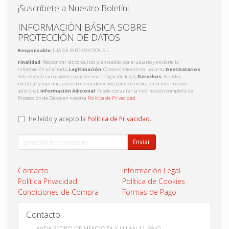
¡Suscríbete a Nuestro Boletín!
INFORMACIÓN BÁSICA SOBRE
PROTECCIÓN DE DATOS
Responsable
: JUAISA INFORMATICA, S.L.
Finalidad
: Responder las consultas planteadas por el usuario y enviarle la
información solicitada;
Legitimación
: Consentimiento del usuario;
Destinatarios
:
Solo se realizan cesiones si existe una obligación legal;
Derechos
: Acceder,
rectificar y suprimir, así como otros derechos, como se indica en la información
adicional;
Información Adicional
: Puede consultar la información completa de
Protección de Datos en nuestra
Política de Privacidad
.
He leído y acepto la
Política de Privacidad
.
Enviar
Contacto
Información Legal
Política Privacidad
Política de Cookies
Condiciones de Compra
Formas de Pago
Contacto
AVDA PEDRO DE MENDOZA Y LUJAN 11 BAJO